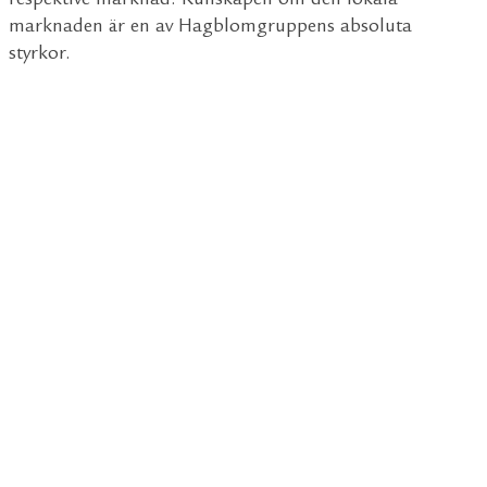
respektive marknad. Kunskapen om den lokala
marknaden är en av Hagblomgruppens absoluta
styrkor.